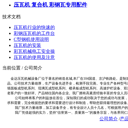
压瓦机 复合机 彩钢瓦专用配件
技术文档
压瓦机行业的快速的
彩钢压瓦机的工作台
C型钢机使用说明
压瓦机的安装
彩瓦机械电工安全操
压瓦机的使用及注意
当前位置 / 公司简介
金达压瓦机械设备厂位于著名的铸造名城,本厂在104国道、京沪铁路处。是
品。公司技术力量雄厚，生产设备先进齐全，检测手段完善。专业生产各种型号
墙面板成型机系列、琉璃瓦成型机系列、楼承板成型机系列、高速护栏设备、双
老客户的一致好评。产品销往国内各企业。我厂拥有高素质经验丰富的专业人员
公司始终将客户的利益放在首位，深知我们的成功取决于您的成功与发展，并
求和需要，完全根据您的要求和需要进行设计和制造，帮助您获得最理想的设备
我厂技术力量雄厚，加工设备齐全，有专业设计人员十几名，可根据用户的不
我厂凭借超强的实力，坚持“信誉第一、质量第一”的服务宗旨，与各界同仁
公司简介
/
产