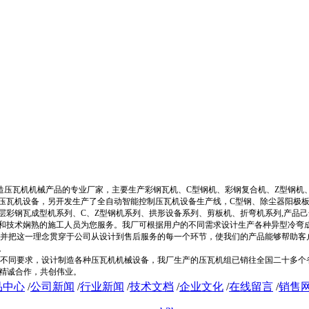
制造压瓦机机械产品的专业厂家，主要生产彩钢瓦机、C型钢机、彩钢复合机、Z型钢
压瓦机设备，另开发生产了全自动智能控制压瓦机设备生产线，C型钢、除尘器阳极
层彩钢瓦成型机系列、C、Z型钢机系列、拱形设备系列、剪板机、折弯机系列,产品
和技术娴熟的施工人员为您服务。我厂可根据用户的不同需求设计生产各种异型冷弯
把这一理念贯穿于公司从设计到售后服务的每一个环节，使我们的产品能够帮助客户
。
同要求，设计制造各种压瓦机机械设备，我厂生产的压瓦机组已销往全国二十多个省
精诚合作，共创伟业。
品中心
/
公司新闻
/
行业新闻
/
技术文档
/
企业文化
/
在线留言
/
销售